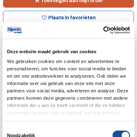
Toevoegen aan mijn order
Plaats in favorieten
Dagprijs
207,00
/
250,47
(excl. BTW / incl. BTW)
Weekprijs
Deze website maakt gebruik van cookies
498,00
/
602,58
(excl. BTW / incl. BTW)
We gebruiken cookies om content en advertenties te
personaliseren, om functies voor social media te bieden
Transport code
2
Wat is dit?
en om ons websiteverkeer te analyseren. Ook delen we
informatie over uw gebruik van onze site met onze
Meer weten?
Bel mij terug
partners voor social media, adverteren en analyse. Deze
partners kunnen deze gegevens combineren met andere
informatie die u aan ze heeft verstrekt of die ze hebben
verzameld op basis van uw gebruik van hun services.
Huurperiode begin
T
Noodzakelijk
o