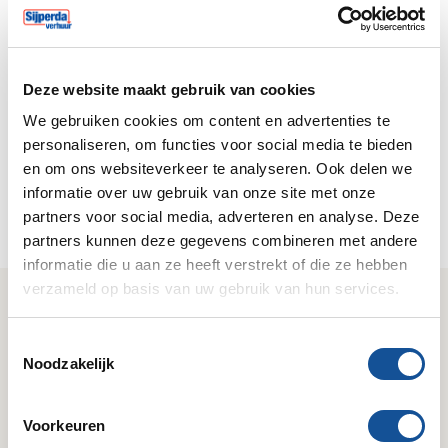
Inloggen
Deze website maakt gebruik van cookies
Klant worden?
We gebruiken cookies om content en advertenties te
Registreer je nu om eenvoudig online te bestellen en
personaliseren, om functies voor social media te bieden
24/7 huuropdrachten te boeken via je eigen
en om ons websiteverkeer te analyseren. Ook delen we
klantportal.
informatie over uw gebruik van onze site met onze
partners voor social media, adverteren en analyse. Deze
Nu registreren
partners kunnen deze gegevens combineren met andere
informatie die u aan ze heeft verstrekt of die ze hebben
verzameld op basis van uw gebruik van hun services.
Wij zijn Sijperda Verhuur!
T
Gemak
Deskundig
Noodzakelijk
o
Geruisloze service & 24/7
Kennis van zaken & het
e
bereikbaar.
juiste antwoord.
s
Voorkeuren
t