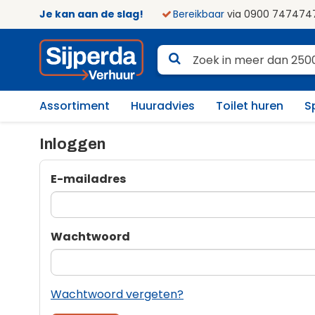
Je kan aan de slag!
Bereikbaar
via 0900 747474
Assortiment
Huuradvies
Toilet huren
S
Inloggen
E-mailadres
Wachtwoord
Wachtwoord vergeten?