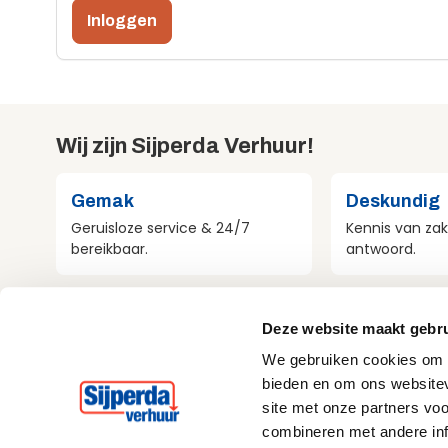
Inloggen
Wij zijn Sijperda Verhuur!
Gemak
Deskundig
Geruisloze service & 24/7
Kennis van zak
bereikbaar.
antwoord.
Compleet
Milieubewu
Deze website maakt gebru
Al het materieel voor jouw
Aandacht voo
We gebruiken cookies om c
project.
bij alles wat w
bieden en om ons websitev
site met onze partners vo
combineren met andere inf