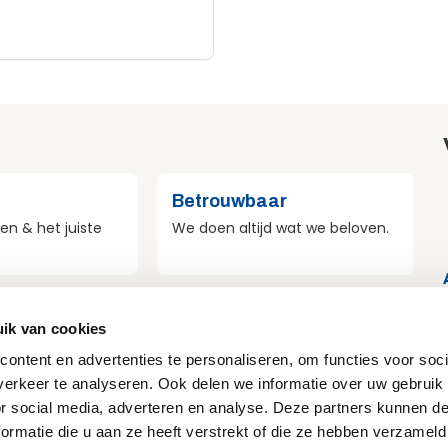
Betrouwbaar
en & het juiste
We doen altijd wat we beloven.
st
Veilig
ik van cookies
r duurzaamheid
Veiligheid voor mens, materieel
ontent en advertenties te personaliseren, om functies voor soci
e doen.
en omgeving.
erkeer te analyseren. Ook delen we informatie over uw gebruik
or social media, adverteren en analyse. Deze partners kunnen 
ormatie die u aan ze heeft verstrekt of die ze hebben verzameld