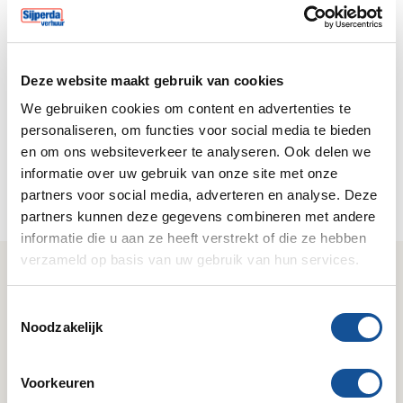
Inloggen
Deze website maakt gebruik van cookies
Klant worden?
We gebruiken cookies om content en advertenties te
Registreer je nu om eenvoudig online te bestellen en
personaliseren, om functies voor social media te bieden
24/7 huuropdrachten te boeken via je eigen
en om ons websiteverkeer te analyseren. Ook delen we
klantportal.
informatie over uw gebruik van onze site met onze
partners voor social media, adverteren en analyse. Deze
Nu registreren
partners kunnen deze gegevens combineren met andere
informatie die u aan ze heeft verstrekt of die ze hebben
verzameld op basis van uw gebruik van hun services.
Wij zijn Sijperda Verhuur!
T
Gemak
Deskundig
Noodzakelijk
o
Geruisloze service & 24/7
Kennis van zaken & het
e
bereikbaar.
juiste antwoord.
s
Voorkeuren
t