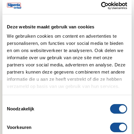
Inloggen
Deze website maakt gebruik van cookies
Klant worden?
We gebruiken cookies om content en advertenties te
Registreer je nu om eenvoudig online te bestellen en
personaliseren, om functies voor social media te bieden
24/7 huuropdrachten te boeken via je eigen
en om ons websiteverkeer te analyseren. Ook delen we
klantportal.
informatie over uw gebruik van onze site met onze
partners voor social media, adverteren en analyse. Deze
Nu registreren
partners kunnen deze gegevens combineren met andere
informatie die u aan ze heeft verstrekt of die ze hebben
verzameld op basis van uw gebruik van hun services.
Wij zijn Sijperda Verhuur!
T
Gemak
Deskundig
Noodzakelijk
o
Geruisloze service & 24/7
Kennis van zaken & het
e
bereikbaar.
juiste antwoord.
s
Voorkeuren
t