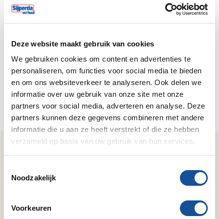
Inloggen
Deze website maakt gebruik van cookies
Klant worden?
We gebruiken cookies om content en advertenties te
Registreer je nu om eenvoudig online te bestellen en
personaliseren, om functies voor social media te bieden
24/7 huuropdrachten te boeken via je eigen
en om ons websiteverkeer te analyseren. Ook delen we
klantportal.
informatie over uw gebruik van onze site met onze
partners voor social media, adverteren en analyse. Deze
Nu registreren
partners kunnen deze gegevens combineren met andere
informatie die u aan ze heeft verstrekt of die ze hebben
verzameld op basis van uw gebruik van hun services.
Wij zijn Sijperda Verhuur!
T
Gemak
Deskundig
Noodzakelijk
o
Geruisloze service & 24/7
Kennis van zaken & het
e
bereikbaar.
juiste antwoord.
s
Voorkeuren
t