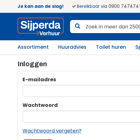
Je kan aan de slag!
Bereikbaar
via 0900 747474
Assortiment
Huuradvies
Toilet huren
S
Inloggen
E-mailadres
Wachtwoord
Wachtwoord vergeten?