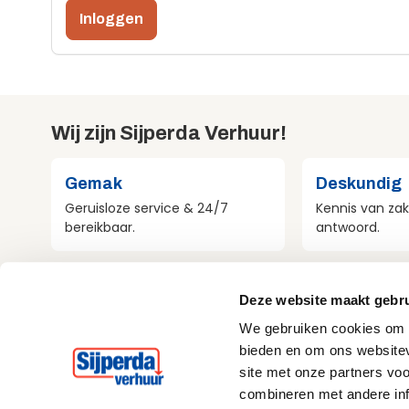
Inloggen
Wij zijn Sijperda Verhuur!
Gemak
Deskundig
Geruisloze service & 24/7
Kennis van zak
bereikbaar.
antwoord.
Compleet
Milieubewu
Deze website maakt gebru
Al het materieel voor jouw
Aandacht voo
We gebruiken cookies om c
project.
bij alles wat w
bieden en om ons websitev
site met onze partners vo
combineren met andere inf