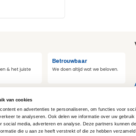
Betrouwbaar
en & het juiste
We doen altijd wat we beloven.
st
Veilig
ik van cookies
r duurzaamheid
Veiligheid voor mens, materieel
ontent en advertenties te personaliseren, om functies voor soci
e doen.
en omgeving.
erkeer te analyseren. Ook delen we informatie over uw gebruik
or social media, adverteren en analyse. Deze partners kunnen 
ormatie die u aan ze heeft verstrekt of die ze hebben verzameld