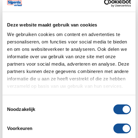
Deze website maakt gebruik van cookies
We gebruiken cookies om content en advertenties te
Subtotaal
€ 11,57
personaliseren, om functies voor social media te bieden
€ 14,00 incl. BTW
en om ons websiteverkeer te analyseren. Ook delen we
Verzekering 8%
€ 0,93
Wat is dit?
informatie over uw gebruik van onze site met onze
partners voor social media, adverteren en analyse. Deze
Totaal
€ 12,50
partners kunnen deze gegevens combineren met andere
€ 15,13 incl. BTW
informatie die u aan ze heeft verstrekt of die ze hebben
verzameld op basis van uw gebruik van hun services.
Toevoegen aan mijn order
T
Noodzakelijk
o
e
Voorgestelde artikelen
s
Voorkeuren
t
Kruiwagen