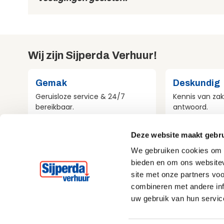
Wij zijn Sijperda Verhuur!
Gemak
Deskundig
Geruisloze service & 24/7
Kennis van zak
bereikbaar.
antwoord.
Deze website maakt gebru
Compleet
Milieubewu
We gebruiken cookies om c
Al het materieel voor jouw
Aandacht voo
bieden en om ons websitev
project.
bij alles wat w
site met onze partners vo
combineren met andere inf
uw gebruik van hun servic
Home
Sitemap