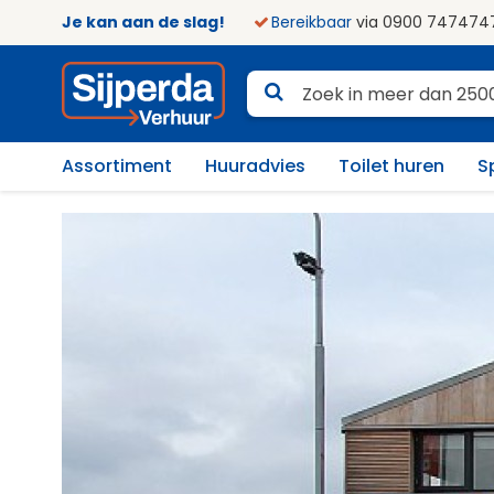
Je kan aan de slag!
Bereikbaar
via 0900 747474
Assortiment
Huuradvies
Toilet huren
S