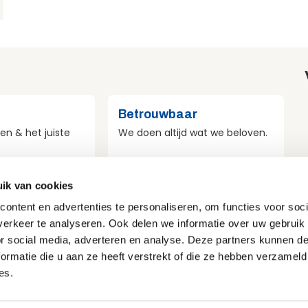
Betrouwbaar
en & het juiste
We doen altijd wat we beloven.
ik van cookies
st
Veilig
ontent en advertenties te personaliseren, om functies voor soci
r duurzaamheid
Veiligheid voor mens, materieel
erkeer te analyseren. Ook delen we informatie over uw gebruik
e doen.
en omgeving.
or social media, adverteren en analyse. Deze partners kunnen 
ormatie die u aan ze heeft verstrekt of die ze hebben verzameld
es.
Privacy & Cookies
Disclaimer
Voorwaarden
Vacatures