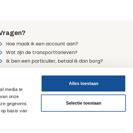
Vragen?
Hoe maak ik een account aan?
Wat zijn de transporttarieven?
Ik ben een particulier, betaal ik dan borg?
Alle veelgestelde vragen
Alles toestaan
24/7 bereikbaar
al media te
0900 7474747 (lokaal tarief)
 van onze
Selectie toestaan
deze gegevens
 op basis van
Sijperda ECO-bewust