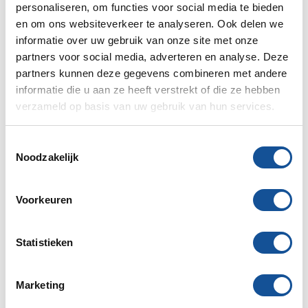
personaliseren, om functies voor social media te bieden
Verhuurlocaties
en om ons websiteverkeer te analyseren. Ook delen we
informatie over uw gebruik van onze site met onze
Drachten
partners voor social media, adverteren en analyse. Deze
partners kunnen deze gegevens combineren met andere
Emmeloord
informatie die u aan ze heeft verstrekt of die ze hebben
verzameld op basis van uw gebruik van hun services.
Franeker
T
Groningen
Noodzakelijk
o
Heerenveen
e
s
Voorkeuren
Leeuwarden
t
e
Schagen
m
Statistieken
m
Sneek
i
Marketing
n
Stadskanaal