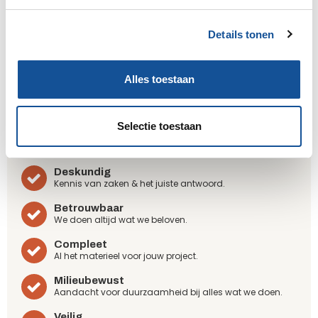
g
s
Steenwijk
Details tonen
s
e
Zwaagdijk
l
Alles toestaan
e
c
Wij zijn Sijperda Verhuur!
t
Selectie toestaan
Gemak
i
Geruisloze service & 24/7 bereikbaar.
e
Deskundig
Kennis van zaken & het juiste antwoord.
Betrouwbaar
We doen altijd wat we beloven.
Compleet
Al het materieel voor jouw project.
Milieubewust
Aandacht voor duurzaamheid bij alles wat we doen.
Veilig