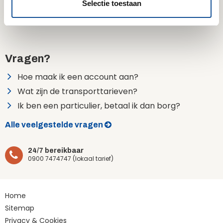
Selectie toestaan
duurzaamheid bij alles wat
materieel en omgeving.
i
we doen.
e
Vragen?
Hoe maak ik een account aan?
Wat zijn de transporttarieven?
Ik ben een particulier, betaal ik dan borg?
Alle veelgestelde vragen
24/7 bereikbaar
0900 7474747 (lokaal tarief)
Home
Sitemap
Privacy & Cookies