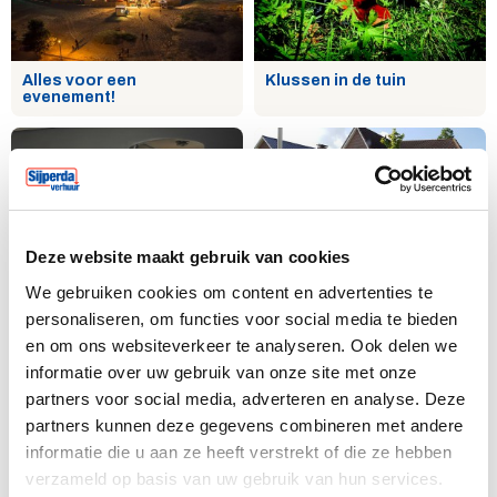
Alles voor een
Klussen in de tuin
evenement!
Deze website maakt gebruik van cookies
We gebruiken cookies om content en advertenties te
Klussen aan je woning
Verhuizen
personaliseren, om functies voor social media te bieden
en om ons websiteverkeer te analyseren. Ook delen we
informatie over uw gebruik van onze site met onze
partners voor social media, adverteren en analyse. Deze
partners kunnen deze gegevens combineren met andere
informatie die u aan ze heeft verstrekt of die ze hebben
verzameld op basis van uw gebruik van hun services.
Stofvrij werken
Hoe reinig ik mijn terras?