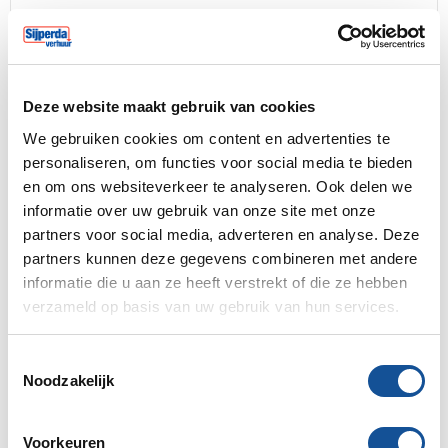
Bedrijfsinfo
Storingen
Transport- en uurtarieven
Deze website maakt gebruik van cookies
We gebruiken cookies om content en advertenties te
Rijbewijscalculator
personaliseren, om functies voor social media te bieden
en om ons websiteverkeer te analyseren. Ook delen we
Belangrijk bij huur
informatie over uw gebruik van onze site met onze
partners voor social media, adverteren en analyse. Deze
Weekendtarief
partners kunnen deze gegevens combineren met andere
informatie die u aan ze heeft verstrekt of die ze hebben
E-facturatie
verzameld op basis van uw gebruik van hun services.
Wij zijn Sijperda Verhuur!
T
Noodzakelijk
o
Gemak
e
Geruisloze service & 24/7 bereikbaar.
s
Voorkeuren