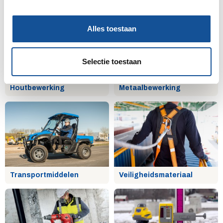
Afzettingen
Installatietechniek
e
l
Alles toestaan
e
c
t
Selectie toestaan
i
e
Houtbewerking
Metaalbewerking
Transportmiddelen
Veiligheidsmateriaal