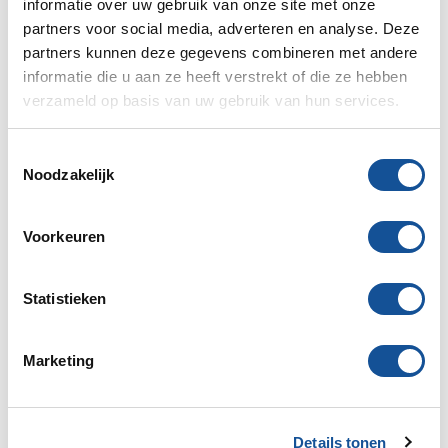
informatie over uw gebruik van onze site met onze
partners voor social media, adverteren en analyse. Deze
partners kunnen deze gegevens combineren met andere
Verlichting
Compressoren en
informatie die u aan ze heeft verstrekt of die ze hebben
luchtgereedschap
verzameld op basis van uw gebruik van hun services.
T
Noodzakelijk
o
e
s
Voorkeuren
t
Aluminium
Ondersteuning
e
steigermateriaal
m
Statistieken
m
i
Marketing
n
g
s
Details tonen
s