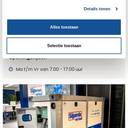
passende en toekomstgerichte energieoplossing.
s
Details tonen
s
e
l
Alles toestaan
Direct contact opnemen
e
c
0224 – 212448
t
Selectie toestaan
Stuur een e-mail
i
e
Openingstijden
Ma t/m Vr van 7.00 - 17.00 uur