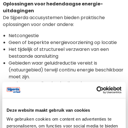
Oplossingen voor hedendaagse energie-
uitdagingen
De Sijperda accusystemen bieden praktische
oplossingen voor onder andere:
Netcongestie
Geen of beperkte energievoorziening op locatie
Het tijdelijk of structureel verzwaren van een
bestaande aansluiting
Gebieden waar geluidreductie vereist is
(natuurgebied) terwijl continu energie beschikbaar
moet zijn.
Verlagen van dieselverbruik, verlagen emissie
Voorbeelden van toepassingen
:
Met een kleine netaansluiting (bijv. 230V) een
Deze website maakt gebruik van cookies
zwaardere aansluiting realiseren (400V, 3-fase)
We gebruiken cookies om content en advertenties te
voor bijvoorbeeld een lichte bouwlocatie met
personaliseren, om functies voor social media te bieden
kantoorunit, kantine en zaagloods.