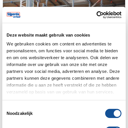
Deze website maakt gebruik van cookies
We gebruiken cookies om content en advertenties te
personaliseren, om functies voor social media te bieden
en om ons websiteverkeer te analyseren. Ook delen we
informatie over uw gebruik van onze site met onze
partners voor social media, adverteren en analyse. Deze
Het selecteren van een bouwlift doe je waarschijnlijk
partners kunnen deze gegevens combineren met andere
niet elke dag, maar wij wel! Wij kijken daarom graag
informatie die u aan ze heeft verstrekt of die ze hebben
samen met jou naar de juiste oplossing voor jouw
verzameld op basis van uw gebruik van hun services.
situatie. Sijperda Verhuur beschikt over professionals
met veel expertise, die hier graag in adviseren.
T
Sijperda Verhuur is gespecialiseerd in de montage en
Noodzakelijk
o
demontage van bouw- en personenliften. Onze
e
ervaren liftmonteurs beschikken over een vrachtauto