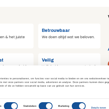
Betrouwbaar
en & het juiste
We doen altijd wat we beloven.
st
Veilig
r duurzaamheid
Veiligheid voor mens, materieel
e doen.
en omgeving.
tenties te personaliseren, om functies voor social media te bieden en om ons websiteverkeer t
ite met onze partners voor social media, adverteren en analyse. Deze partners kunnen deze g
trekt of die ze hebben verzameld op basis van uw gebruik van hun services.
Privacy & Cookies
Disclaimer
Voorwaarden
Vacatures
en
Statistieken
Marketing
Details tonen