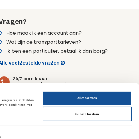
Vragen?
Hoe maak ik een account aan?
Wat zijn de transporttarieven?
Ik ben een particulier, betaal ik dan borg?
Alle veelgestelde vragen
24/7 bereikbaar
0900 7474747 (lokaal tarief)
Alles toestaan
e analyseren. Ook delen
egevens combineren met
Selectie toestaan
Sijperda ECO-bewust