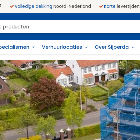
7
Volledige dekking
Noord-Nederland
Korte
levertijden
pecialismen
Verhuurlocaties
Over Sijperda