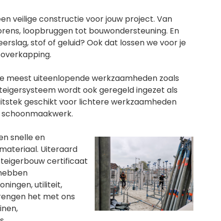
 veilige constructie voor jouw project. Van
orens, loopbruggen tot bouwondersteuning. En
rslag, stof of geluid? Ook dat lossen we voor je
 overkapping.
r de meest uiteenlopende werkzaamheden zoals
 steigersysteem wordt ook geregeld ingezet als
ij uitstek geschikt voor lichtere werkzaamheden
 of schoonmaakwerk.
en snelle en
ateriaal. Uiteraard
Steigerbouw certificaat
 hebben
ingen, utiliteit,
brengen het met ons
inen,
s.