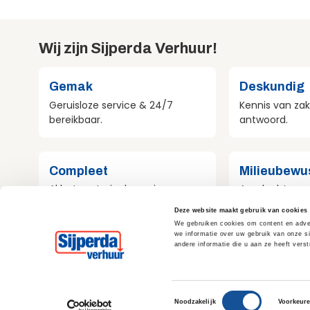
Wij zijn Sijperda Verhuur!
Gemak
Deskundig
Geruisloze service & 24/7
Kennis van zak
bereikbaar.
antwoord.
Compleet
Milieubewu
Al het materieel voor jouw
Aandacht voo
project.
bij alles wat w
Deze website maakt gebruik van cookies
We gebruiken cookies om content en adver
we informatie over uw gebruik van onze s
andere informatie die u aan ze heeft vers
Home
Sitemap
T
Noodzakelijk
Voorkeur