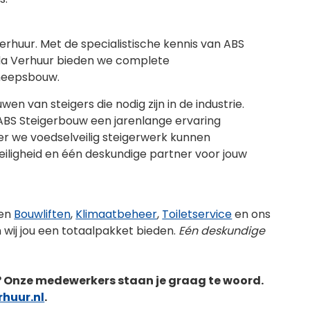
rhuur. Met de specialistische kennis van ABS
rda Verhuur bieden we complete
scheepsbouw.
en van steigers die nodig zijn in de industrie.
 ABS Steigerbouw een jarenlange ervaring
r we voedselveilig steigerwerk kunnen
eiligheid en één deskundige partner voor jouw
gen
Bouwliften
,
Klimaatbeheer
,
Toiletservice
en ons
wij jou een totaalpakket bieden.
Eén deskundige
n? Onze medewerkers staan je graag te woord.
huur.nl
.