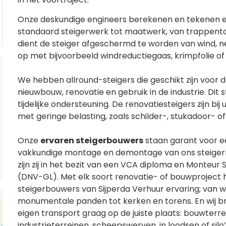
Onze deskundige engineers berekenen en tekenen een
standaard steigerwerk tot maatwerk, van trappent
dient de steiger afgeschermd te worden van wind, nee
op met bijvoorbeeld windreductiegaas, krimpfolie of
We hebben allround-steigers die geschikt zijn voo
nieuwbouw, renovatie en gebruik in de industrie. Dit
tijdelijke ondersteuning. De renovatiesteigers zijn b
met geringe belasting, zoals schilder-, stukadoor-
Onze
ervaren
steigerbouwers
staan garant voor e
vakkundige montage en demontage van ons steigerm
zijn zij in het bezit van een VCA diploma en Monteur 
(DNV-GL). Met elk soort renovatie- of bouwproject
steigerbouwers van Sijperda Verhuur ervaring; van won
monumentale panden tot kerken en torens. En wij 
eigen transport graag op de juiste plaats: bouwterre
industrieterreinen, scheepswerven, in loodsen of silo’