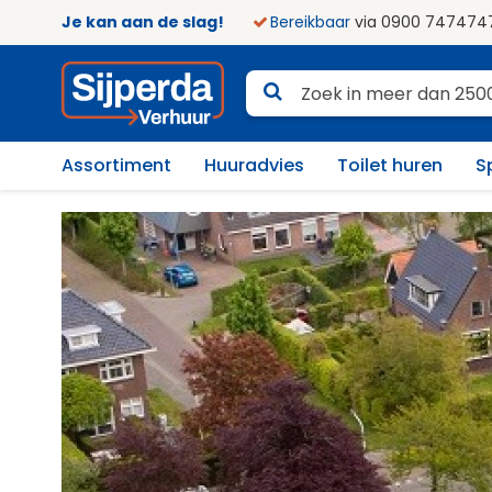
Je kan aan de slag!
Bereikbaar
via 0900 747474
Assortiment
Huuradvies
Toilet huren
S