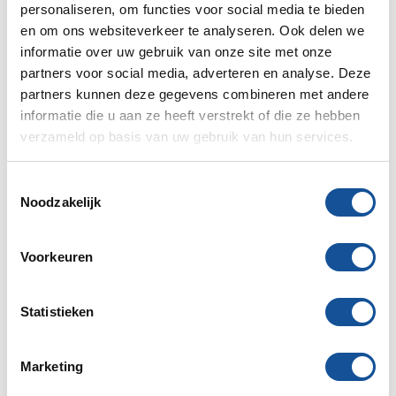
personaliseren, om functies voor social media te bieden
Verhuurlocaties
en om ons websiteverkeer te analyseren. Ook delen we
informatie over uw gebruik van onze site met onze
Drachten
partners voor social media, adverteren en analyse. Deze
partners kunnen deze gegevens combineren met andere
Emmeloord
informatie die u aan ze heeft verstrekt of die ze hebben
verzameld op basis van uw gebruik van hun services.
Franeker
T
Groningen
Noodzakelijk
o
Heerenveen
e
s
Voorkeuren
Leeuwarden
t
e
Schagen
m
Statistieken
m
Sneek
i
Marketing
n
Stadskanaal