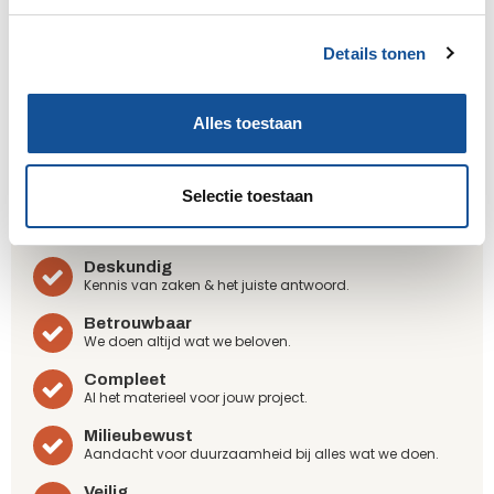
g
s
Steenwijk
Details tonen
s
e
Zwaagdijk
l
Alles toestaan
e
c
Wij zijn Sijperda Verhuur!
t
Selectie toestaan
Gemak
i
Geruisloze service & 24/7 bereikbaar.
e
Deskundig
Kennis van zaken & het juiste antwoord.
Betrouwbaar
We doen altijd wat we beloven.
Compleet
Al het materieel voor jouw project.
Milieubewust
Aandacht voor duurzaamheid bij alles wat we doen.
Veilig