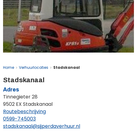
Home
Verhuurlocaties
Stadskanaal
Stadskanaal
Adres
Tinnegieter 28
9502 EX Stadskanaal
Routebeschrijving
0599-745003
stadskanaal@sijperdaverhuur.nl