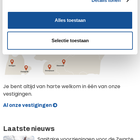
Details tonen
s
Vestigingen
e
l
Alles toestaan
e
c
t
Selectie toestaan
i
e
Je bent altijd van harte welkom in één van onze
vestigingen.
Al onze vestigingen
Laatste nieuws
Sanitaire voorzieningen voor de Zwarte