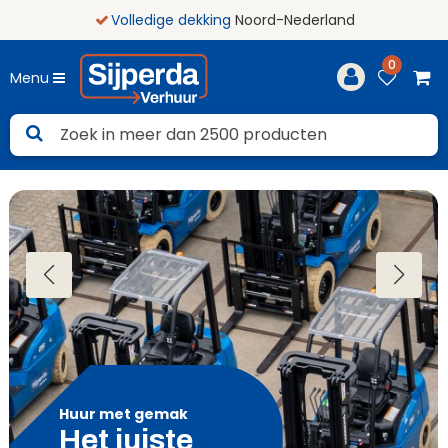
Volledige dekking
Noord-Nederland
0
Menu
Huur met gemak
Het juiste