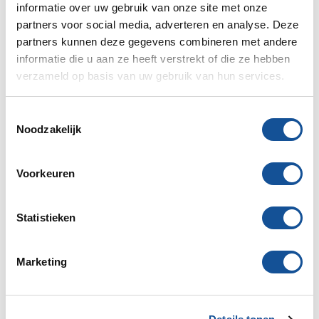
informatie over uw gebruik van onze site met onze
partners voor social media, adverteren en analyse. Deze
partners kunnen deze gegevens combineren met andere
informatie die u aan ze heeft verstrekt of die ze hebben
verzameld op basis van uw gebruik van hun services.
T
Noodzakelijk
o
e
s
Voorkeuren
t
e
m
Statistieken
m
i
Marketing
Bouwplaatsinrichting & Materieeldienst
n
g
s