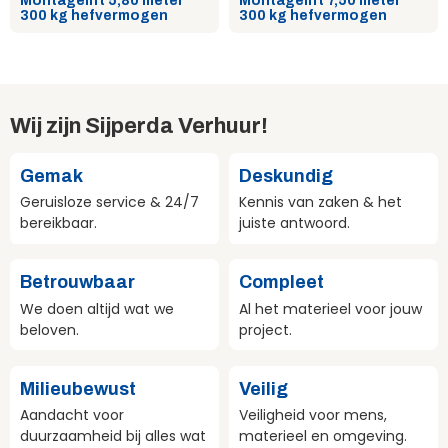
Montagelift 5,80 meter
Montagelift 7,50 meter
300 kg hefvermogen
300 kg hefvermogen
Wij zijn Sijperda Verhuur!
Gemak
Deskundig
Geruisloze service & 24/7
Kennis van zaken & het
bereikbaar.
juiste antwoord.
Betrouwbaar
Compleet
We doen altijd wat we
Al het materieel voor jouw
beloven.
project.
Milieubewust
Veilig
Aandacht voor
Veiligheid voor mens,
duurzaamheid bij alles wat
materieel en omgeving.