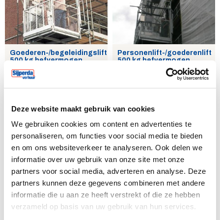
Goederen-/begeleidingslift
Personenlift-/goederenlift
500 kg hefvermogen
500 kg hefvermogen
Deze website maakt gebruik van cookies
We gebruiken cookies om content en advertenties te
personaliseren, om functies voor social media te bieden
Kantellift 7,5 meter
Kantellift 5,5 meter
en om ons websiteverkeer te analyseren. Ook delen we
informatie over uw gebruik van onze site met onze
partners voor social media, adverteren en analyse. Deze
partners kunnen deze gegevens combineren met andere
informatie die u aan ze heeft verstrekt of die ze hebben
verzameld op basis van uw gebruik van hun services.