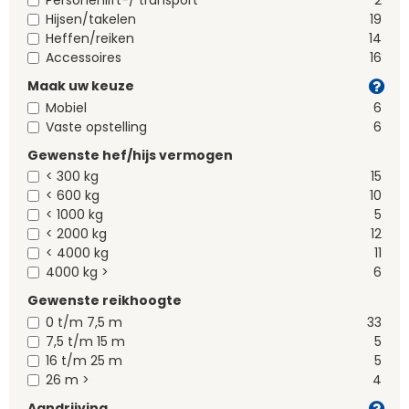
Personenlift-/ transport
2
Hijsen/takelen
19
Heffen/reiken
14
Accessoires
16
Maak uw keuze
Mobiel
6
Vaste opstelling
6
Gewenste hef/hijs vermogen
< 300 kg
15
< 600 kg
10
< 1000 kg
5
< 2000 kg
12
< 4000 kg
11
4000 kg >
6
Gewenste reikhoogte
0 t/m 7,5 m
33
7,5 t/m 15 m
5
16 t/m 25 m
5
26 m >
4
Aandrijving