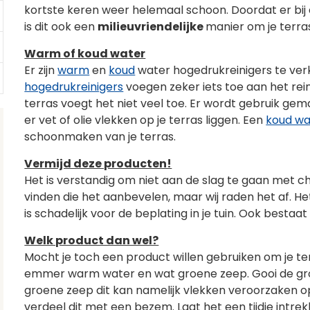
kortste keren weer helemaal schoon. Doordat er bij
is dit ook een
milieuvriendelijke
manier om je terras
Warm of koud water
Er zijn
warm
en
koud
water hogedrukreinigers te verk
hogedrukreinigers
voegen zeker iets toe aan het rein
terras voegt het niet veel toe. Er wordt gebruik g
er vet of olie vlekken op je terras liggen. Een
koud wa
schoonmaken van je terras.
Vermijd deze producten!
Het is verstandig om niet aan de slag te gaan met chl
vinden die het aanbevelen, maar wij raden het af. H
is schadelijk voor de beplating in je tuin. Ook bestaa
Welk product dan wel?
Mocht je toch een product willen gebruiken om je t
emmer warm water en wat groene zeep. Gooi de groe
groene zeep dit kan namelijk vlekken veroorzaken op
verdeel dit met een bezem. Laat het een tijdje intre