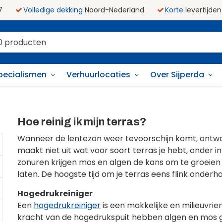
7
Volledige dekking
Noord-Nederland
Korte
levertijden
pecialismen
Verhuurlocaties
Over Sijperda
Hoe reinig ik mijn terras?
Wanneer de lentezon weer tevoorschijn komt, ontwaa
maakt niet uit wat voor soort terras je hebt, onder 
zonuren krijgen mos en algen de kans om te groeien
laten. De hoogste tijd om je terras eens flink onder
Hogedrukreiniger
Een
hogedrukreiniger
is een makkelijke en milieuvrie
kracht van de hogedrukspuit hebben algen en mos gee