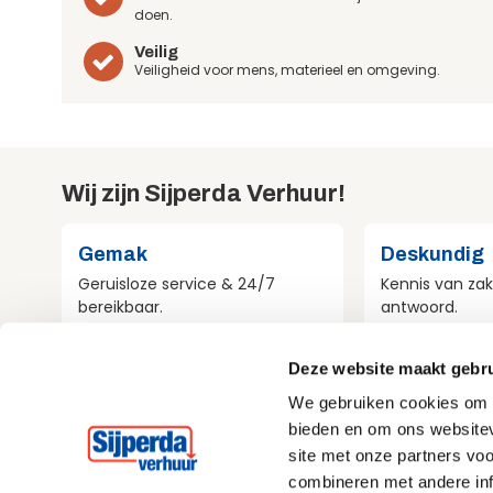
doen.
Veilig
Veiligheid voor mens, materieel en omgeving.
Wij zijn Sijperda Verhuur!
Gemak
Deskundig
Geruisloze service & 24/7
Kennis van zak
bereikbaar.
antwoord.
Deze website maakt gebru
Compleet
Milieubewu
We gebruiken cookies om c
Al het materieel voor jouw
Aandacht voo
bieden en om ons websitev
project.
bij alles wat w
site met onze partners vo
combineren met andere inf