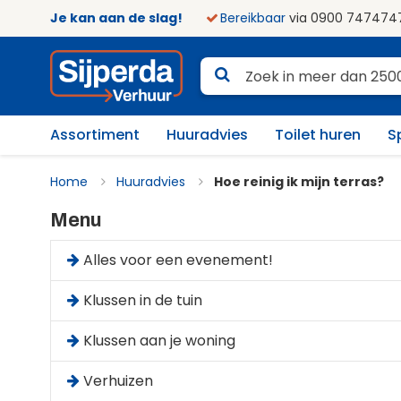
Je kan aan de slag!
Bereikbaar
via 0900 747474
Assortiment
Huuradvies
Toilet huren
S
Home
Huuradvies
Hoe reinig ik mijn terras?
Menu
Alles voor een evenement!
Klussen in de tuin
Klussen aan je woning
Verhuizen