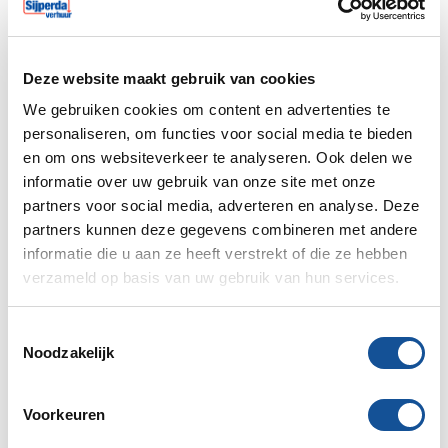
Huurperiode begin
Deze website maakt gebruik van cookies
We gebruiken cookies om content en advertenties te
Verwacht einde huur
personaliseren, om functies voor social media te bieden
en om ons websiteverkeer te analyseren. Ook delen we
informatie over uw gebruik van onze site met onze
partners voor social media, adverteren en analyse. Deze
De einddatum is een indicatie, je dient nog wel definitief
partners kunnen deze gegevens combineren met andere
af te melden voor retour.
informatie die u aan ze heeft verstrekt of die ze hebben
Aantal
verzameld op basis van uw gebruik van hun services.
T
Noodzakelijk
o
e
s
Subtotaal
€ 21,00
Voorkeuren
t
€ 25,41 incl. BTW