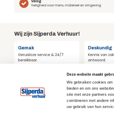
Veilig
Veiligheid voor mens, materieel en omgeving.
Wij zijn Sijperda Verhuur!
Gemak
Deskundig
Geruisloze service & 24/7
Kennis van zak
bereikbaar.
antwoord.
Deze website maakt gebru
Compleet
Milieubewu
We gebruiken cookies om c
Al het materieel voor jouw
Aandacht voo
bieden en om ons websitev
project.
bij alles wat w
site met onze partners vo
combineren met andere inf
uw gebruik van hun servic