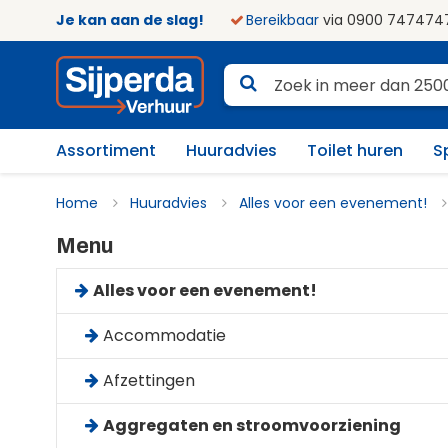
Je kan aan de slag!
Bereikbaar
via 0900 747474
Assortiment
Huuradvies
Toilet huren
S
Home
Huuradvies
Alles voor een evenement!
Menu
Alles voor een evenement!
Accommodatie
Afzettingen
Aggregaten en stroomvoorziening