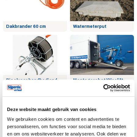
Dakbrander 60 cm
Watermeterput
Rioolveer handbediend
Montagerobot/Glaslift
Deze website maakt gebruik van cookies
We gebruiken cookies om content en advertenties te
personaliseren, om functies voor social media te bieden
en om ons websiteverkeer te analyseren. Ook delen we
Isolatiezaag 240mm Accu
Multitool 230V