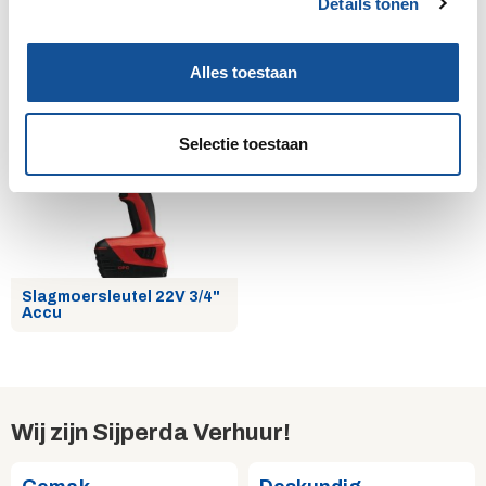
Details tonen
s
e
l
Alles toestaan
e
Isolatiesnijder 230V
Slagmoersleutel 18V-22V
1/2" Accu
c
t
Selectie toestaan
i
e
Slagmoersleutel 22V 3/4"
Accu
Wij zijn Sijperda Verhuur!