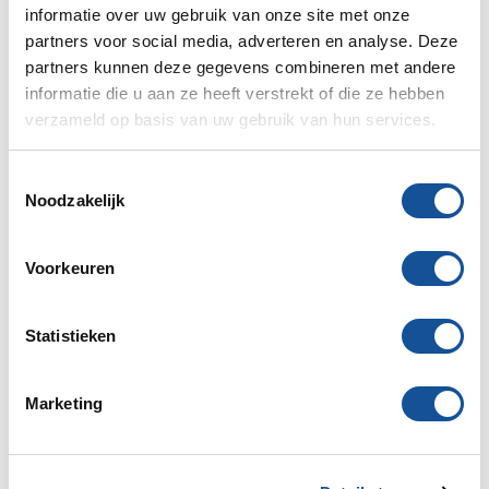
18V
informatie over uw gebruik van onze site met onze
partners voor social media, adverteren en analyse. Deze
partners kunnen deze gegevens combineren met andere
informatie die u aan ze heeft verstrekt of die ze hebben
verzameld op basis van uw gebruik van hun services.
T
Zwaardzaag 330mm 230V
Inspectiecamera
Noodzakelijk
o
e
s
Voorkeuren
t
e
m
Statistieken
m
i
Vlechtmachine Accu
Multitool Accu 18V
Marketing
n
g
s