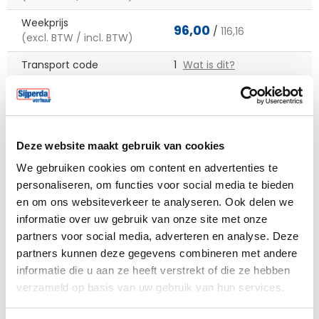
Weekprijs
96,00
/
116,16
(excl. BTW / incl. BTW)
Transport code
1
Wat is dit?
Meer weten?
Bel mij terug
Deze website maakt gebruik van cookies
We gebruiken cookies om content en advertenties te
Huurperiode begin
personaliseren, om functies voor social media te bieden
en om ons websiteverkeer te analyseren. Ook delen we
informatie over uw gebruik van onze site met onze
partners voor social media, adverteren en analyse. Deze
partners kunnen deze gegevens combineren met andere
Verwacht einde huur
informatie die u aan ze heeft verstrekt of die ze hebben
verzameld op basis van uw gebruik van hun services.