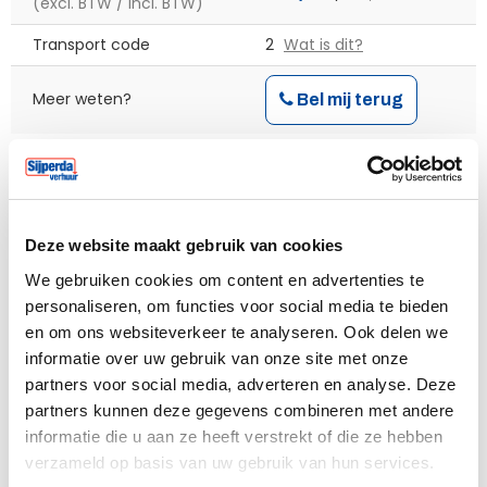
(excl. BTW / incl. BTW)
Transport code
2
Wat is dit?
Meer weten?
Bel mij terug
Huurperiode begin
Deze website maakt gebruik van cookies
We gebruiken cookies om content en advertenties te
personaliseren, om functies voor social media te bieden
en om ons websiteverkeer te analyseren. Ook delen we
Verwacht einde huur
informatie over uw gebruik van onze site met onze
partners voor social media, adverteren en analyse. Deze
partners kunnen deze gegevens combineren met andere
informatie die u aan ze heeft verstrekt of die ze hebben
De einddatum is een indicatie, je dient nog wel definitief
verzameld op basis van uw gebruik van hun services.
af te melden voor retour.