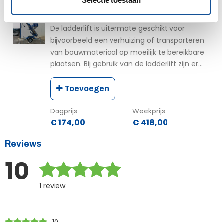
Selectie toestaan
i
Ladderlift 18 meter Benzine
e
De ladderlift is uitermate geschikt voor
bijvoorbeeld een verhuizing of transporteren
van bouwmateriaal op moeilijk te bereikbare
plaatsen. Bij gebruik van de ladderlift zijn er...
Toevoegen
Dagprijs
Weekprijs
€ 174,00
€ 418,00
Reviews
10
1 review