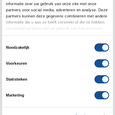
informatie over uw gebruik van onze site met onze
partners voor social media, adverteren en analyse. Deze
partners kunnen deze gegevens combineren met andere
De einddatum is een indicatie, je dient nog wel definitief
informatie die u aan ze heeft verstrekt of die ze hebben
af te melden voor retour.
verzameld op basis van uw gebruik van hun services.
Aantal
T
Noodzakelijk
o
e
s
Voorkeuren
Subtotaal
€ 39,00
t
€ 47,19 incl. BTW
e
m
Statistieken
Verzekering 8%
€ 3,12
Wat is dit?
m
i
Totaal
€ 42,12
Marketing
n
€ 50,97 incl. BTW
g
s