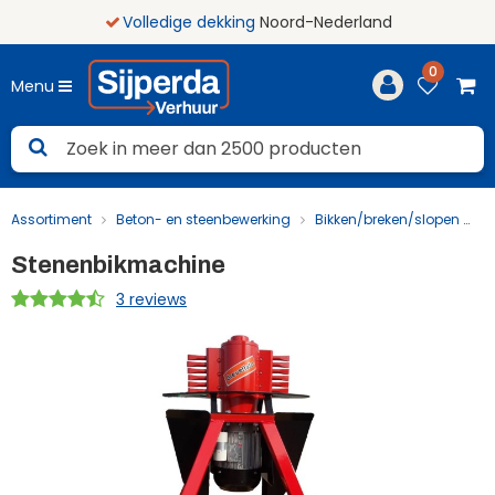
Volledige dekking
Noord-Nederland
0
Menu
Assortiment
Beton- en steenbewerking
Bikken/breken/slopen
S
Stenenbikmachine
3 reviews