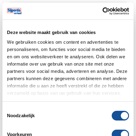
Beitel steenbikmachine 140x18
€ 56,00
mm.
Deze website maakt gebruik van cookies
We gebruiken cookies om content en advertenties te
Subtotaal
€ 127,00
personaliseren, om functies voor social media te bieden
€ 153,67 incl. BTW
en om ons websiteverkeer te analyseren. Ook delen we
informatie over uw gebruik van onze site met onze
Verzekering 8%
€ 5,68
Wat is dit?
partners voor social media, adverteren en analyse. Deze
Totaal
€ 132,68
partners kunnen deze gegevens combineren met andere
€ 160,54 incl. BTW
informatie die u aan ze heeft verstrekt of die ze hebben
verzameld op basis van uw gebruik van hun services.
Toevoegen aan mijn order
T
Noodzakelijk
o
e
Voorgestelde artikelen
s
Voorkeuren