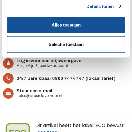
Details tonen
s
Op aanvraag
e
l
De prijs van dit artikel is op aanvraag. Wil je meer
Alles toestaan
e
weten over dit artikel?
c
t
Bel mij terug
Selectie toestaan
i
e
Log in voor een prijsweergave
Met je Mijn Sijperda-account
24/7 bereikbaar
0900 7474747 (lokaal tarief)
Stuur een e-mail
sales@sijperdaverhuur.nl
Dit artikel heeft het label 'ECO bewust'.