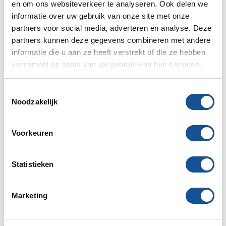
en om ons websiteverkeer te analyseren. Ook delen we
informatie over uw gebruik van onze site met onze
partners voor social media, adverteren en analyse. Deze
partners kunnen deze gegevens combineren met andere
informatie die u aan ze heeft verstrekt of die ze hebben
verzameld op basis van uw gebruik van hun services.
Duurzaam
Door het gebruik van HVO100 brandstof vermindert
T
Sijperda de CO2-uitstoot van deze machine met 90%
Noodzakelijk
o
t.o.v. gewone diesel.
e
s
Voorkeuren
t
e
m
Statistieken
m
i
Marketing
n
1. Bekijk productblad
g
2. Bekijk uitgebreide handleidingen
s