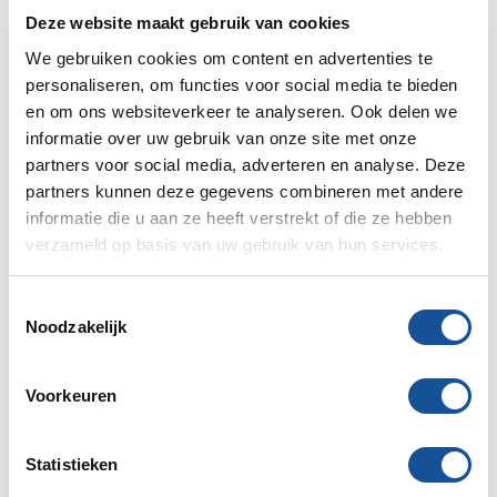
Toevoegen aan mijn order
Deze website maakt gebruik van cookies
We gebruiken cookies om content en advertenties te
Plaats in favorieten
personaliseren, om functies voor social media te bieden
en om ons websiteverkeer te analyseren. Ook delen we
Weekprijs
7,51
/
9,09
informatie over uw gebruik van onze site met onze
(excl. BTW / incl. BTW)
partners voor social media, adverteren en analyse. Deze
Transport code
1
Wat is dit?
partners kunnen deze gegevens combineren met andere
informatie die u aan ze heeft verstrekt of die ze hebben
verzameld op basis van uw gebruik van hun services.
Meer weten?
Bel mij terug
T
Noodzakelijk
o
e
Huurperiode begin
s
Voorkeuren
t
e
m
Statistieken
Verwacht einde huur
m