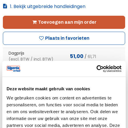
1. Bekijk uitgebreide handleidingen
Toevoegen aan mijn order
Plaats in favorieten
Dagprijs
51,00
/
61,71
(excl. BTW / incl. BTW)
Weekprijs
104,00
/
125,84
(excl. BTW / incl. BTW)
Transport code
1
Wat is dit?
Deze website maakt gebruik van cookies
We gebruiken cookies om content en advertenties te
Meer weten?
Bel mij terug
personaliseren, om functies voor social media te bieden
en om ons websiteverkeer te analyseren. Ook delen we
informatie over uw gebruik van onze site met onze
partners voor social media, adverteren en analyse. Deze