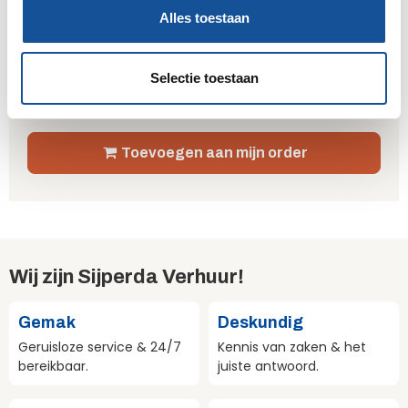
l
Alles toestaan
e
Verzekering 8%
€ 4,08
Wat is dit?
c
Totaal
t
€ 55,08
Selectie toestaan
i
€ 66,65 incl. BTW
e
Toevoegen aan mijn order
Wij zijn Sijperda Verhuur!
Gemak
Deskundig
Geruisloze service & 24/7
Kennis van zaken & het
bereikbaar.
juiste antwoord.