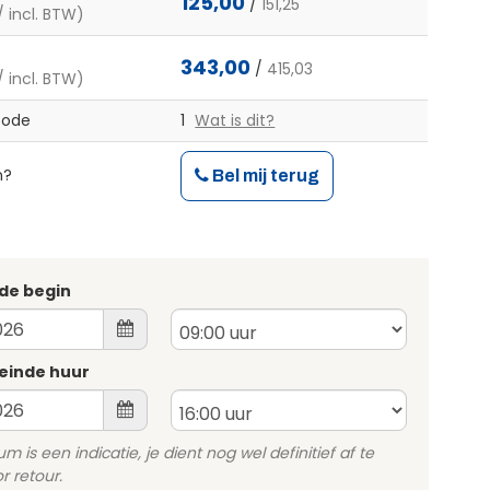
125,00
/
151,25
/ incl. BTW)
343,00
/
415,03
/ incl. BTW)
code
1
Wat is dit?
n?
Bel mij terug
de begin
einde huur
 is een indicatie, je dient nog wel definitief af te
 retour.