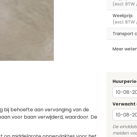
(excl. BTW 
Weekprijs
(excl. BTW 
Transport 
Meer wete
Huurperio
Verwacht 
ing bij behoefte aan vervanging van de
 baan voor baan verwijderd, waardoor. De
De einddatum
melden voor
ikt op middelgrote oppervlaktes voor het