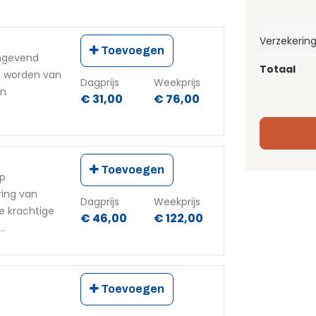
Verzekerin
Toevoegen
angevend
Totaal
et worden van
Dagprijs
Weekprijs
en
€ 31,00
€ 76,00
Toevoegen
op
ring van
Dagprijs
Weekprijs
e krachtige
€ 46,00
€ 122,00
..
Toevoegen