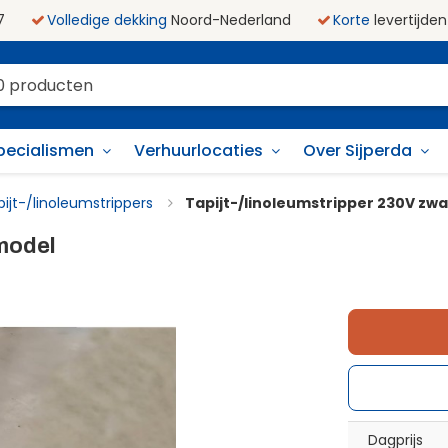
7
Volledige dekking
Noord-Nederland
Korte
levertijden
pecialismen
Verhuurlocaties
Over Sijperda
ijt-/linoleumstrippers
Tapijt-/linoleumstripper 230V zw
 model
Dagprijs