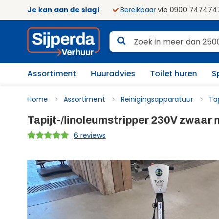
Je kan aan de slag!
Bereikbaar
via 0900 747474
Assortiment
Huuradvies
Toilet huren
S
Home
Assortiment
Reinigingsapparatuur
Tap
Tapijt-/linoleumstripper 230V zwaar
6 reviews