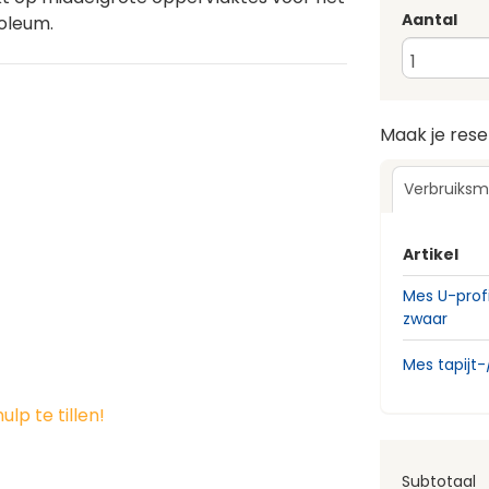
Aantal
noleum.
Maak je res
Verbruiksm
Artikel
Mes U-profi
zwaar
Mes tapijt-
lp te tillen!
Subtotaal