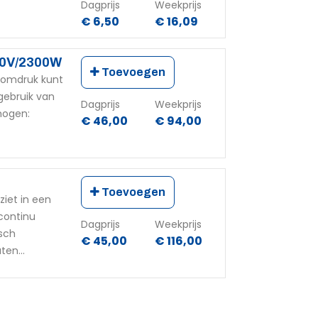
Dagprijs
Weekprijs
€ 6,50
€ 16,09
30V/2300W
Toevoegen
oomdruk kunt
gebruik van
Dagprijs
Weekprijs
mogen:
€ 46,00
€ 94,00
Toevoegen
ziet in een
continu
Dagprijs
Weekprijs
isch
€ 45,00
€ 116,00
en...