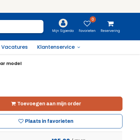
0
Favorieten
Reservering
Mijn Sijperda
Vacatures
Klantenservice
aar model
Toevoegen aan mijn order
Plaats in favorieten