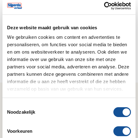
Inloggen
Deze website maakt gebruik van cookies
Klant worden?
We gebruiken cookies om content en advertenties te
Registreer je nu om eenvoudig online te bestellen en
personaliseren, om functies voor social media te bieden
24/7 huuropdrachten te boeken via je eigen
en om ons websiteverkeer te analyseren. Ook delen we
klantportal.
informatie over uw gebruik van onze site met onze
partners voor social media, adverteren en analyse. Deze
Nu registreren
partners kunnen deze gegevens combineren met andere
informatie die u aan ze heeft verstrekt of die ze hebben
verzameld op basis van uw gebruik van hun services.
Wij zijn Sijperda Verhuur!
T
Gemak
Deskundig
Noodzakelijk
o
Geruisloze service & 24/7
Kennis van zaken & het
e
bereikbaar.
juiste antwoord.
s
Voorkeuren
t