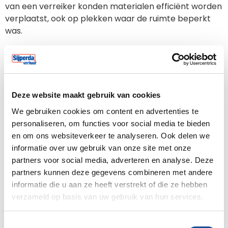
van een verreiker konden materialen efficiënt worden
verplaatst, ook op plekken waar de ruimte beperkt
was.
Tegelijkertijd werd de bouwplaats volledig ingericht
met de juiste afzettingen en bouwhekken, zodat
werkzones duidelijk en veilig bleven. Ook aan de
randvoorwaarden was gedacht: betrouwbare
Deze website maakt gebruik van cookies
stroomvoorziening en mobiele camerabeveiliging
zorgden ervoor dat het werk dag en nacht door kon
We gebruiken cookies om content en advertenties te
gaan.
personaliseren, om functies voor social media te bieden
en om ons websiteverkeer te analyseren. Ook delen we
Alles werd geleverd, opgebouwd en aangesloten op
informatie over uw gebruik van onze site met onze
locatie. Daardoor kon de opdrachtgever direct aan
partners voor social media, adverteren en analyse. Deze
het werk, zonder extra schakels of vertraging. Het
partners kunnen deze gegevens combineren met andere
resultaat was een bouwplaats waar alle disciplines
informatie die u aan ze heeft verstrekt of die ze hebben
zonder onderbrekingen hun werk konden doen. Terwijl
verzameld op basis van uw gebruik van hun services.
de renovatie van de brug doorging, bleef de omgeving
beheersbaar en overzichtelijk.
T