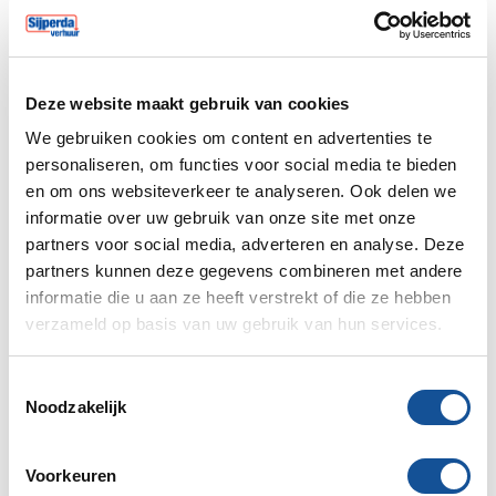
Deze website maakt gebruik van cookies
We gebruiken cookies om content en advertenties te
personaliseren, om functies voor social media te bieden
Woensdag 25 maart 2026
en om ons websiteverkeer te analyseren. Ook delen we
Aangepaste openingstijden en klusvoordeel in
informatie over uw gebruik van onze site met onze
april
partners voor social media, adverteren en analyse. Deze
In april gelden er op een aantal dagen aangepaste
partners kunnen deze gegevens combineren met andere
openingstijden bij Sijperda Verhuur. Daarnaast
informatie die u aan ze heeft verstrekt of die ze hebben
profiteer je rond deze dagen van ons klusvoordeel: 1
verzameld op basis van uw gebruik van hun services.
dag extra huren tegen dezelfde prijs.Aangepaste
openingstijdenIn april zijn onze vestigingen op onde...
T
Laatste nieuws
,
Sijperda in het nieuws
Noodzakelijk
o
e
s
Voorkeuren
t