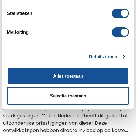
e
m
Statistieken
m
i
Marketing
n
g
s
Details tonen
s
e
l
Alles toestaan
e
Vrijdag 13 maart 2026
Dieselolietoeslag vanwege stijgende
c
brandstofprijzen
t
Selectie toestaan
Door recente ontwikkelingen en escalaties in het
i
Midden-Oosten zijn de brandstofprijzen wereldwijd
e
sterk gestegen. Ook in Nederland heeft dit geleid tot
uitzonderlijke prijsstijgingen van diesel. Deze
ontwikkelingen hebben directe invloed op de koste...