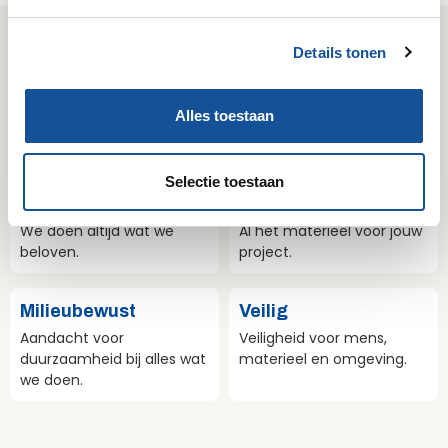
g
s
Wij zijn Sijperda Verhuur!
Details tonen
s
e
Gemak
Deskundig
l
Alles toestaan
Geruisloze service & 24/7
Kennis van zaken & het
e
bereikbaar.
juiste antwoord.
c
t
Selectie toestaan
i
Betrouwbaar
Compleet
e
We doen altijd wat we
Al het materieel voor jouw
beloven.
project.
Milieubewust
Veilig
Aandacht voor
Veiligheid voor mens,
duurzaamheid bij alles wat
materieel en omgeving.
we doen.