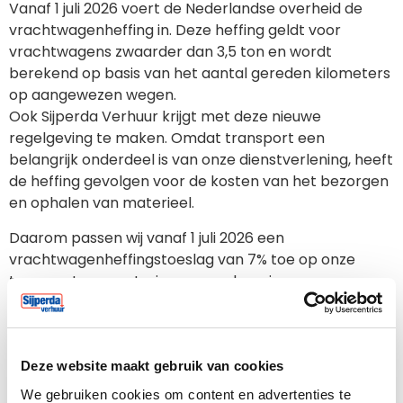
Vanaf 1 juli 2026 voert de Nederlandse overheid de
vrachtwagenheffing in. Deze heffing geldt voor
vrachtwagens zwaarder dan 3,5 ton en wordt
berekend op basis van het aantal gereden kilometers
op aangewezen wegen.
Ook Sijperda Verhuur krijgt met deze nieuwe
regelgeving te maken. Omdat transport een
belangrijk onderdeel is van onze dienstverlening, heeft
de heffing gevolgen voor de kosten van het bezorgen
en ophalen van materieel.
Daarom passen wij vanaf 1 juli 2026 een
vrachtwagenheffingstoeslag van 7% toe op onze
transport- en uurtarieven voor leveringen en
retourtransporten met voertuigen boven de 3,5 ton.
De toeslag wordt apart vermeld op offertes en
facturen.
We blijven onze transporten zoveel mogelijk
Deze website maakt gebruik van cookies
combineren en routes efficiënt plannen om de
We gebruiken cookies om content en advertenties te