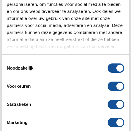
impact voor klanten te beperken. Afhalen bij één van
personaliseren, om functies voor social media te bieden
onze vestigingen blijft uiteraard mogelijk en valt buiten
en om ons websiteverkeer te analyseren. Ook delen we
deze toeslag.
informatie over uw gebruik van onze site met onze
partners voor social media, adverteren en analyse. Deze
Laatste nieuws
,
Sijperda in het nieuws
partners kunnen deze gegevens combineren met andere
informatie die u aan ze heeft verstrekt of die ze hebben
Terug
verzameld op basis van uw gebruik van hun services.
Nieuwscategorieën
T
Noodzakelijk
o
Verhuur Nieuws
71
e
s
Voorkeuren
MVO
66
t
e
Sijperda in het nieuws
67
m
Statistieken
m
Laatste nieuws
356
i
Marketing
n