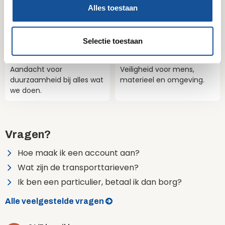
l
Betrouwbaar
Compleet
Alles toestaan
e
We doen altijd wat we
Al het materieel voor jouw
c
beloven.
project.
t
Selectie toestaan
i
Milieubewust
Veilig
e
Aandacht voor
Veiligheid voor mens,
duurzaamheid bij alles wat
materieel en omgeving.
we doen.
Vragen?
Hoe maak ik een account aan?
Wat zijn de transporttarieven?
Ik ben een particulier, betaal ik dan borg?
Alle veelgestelde vragen