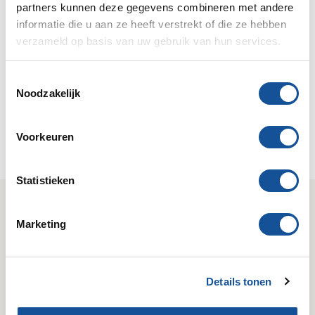
partners kunnen deze gegevens combineren met andere
Koelen
Verwarmen
informatie die u aan ze heeft verstrekt of die ze hebben
verzameld op basis van uw gebruik van hun services.
T
Noodzakelijk
o
e
s
Luchtreinigen
Luchtbevochtigers
Voorkeuren
t
e
m
Statistieken
m
Wij zijn Sijperda Verhuur!
i
Marketing
n
Gemak
Deskundig
g
Geruisloze service & 24/7
Kennis van zaken & het
s
bereikbaar.
juiste antwoord.
Details tonen
s
e