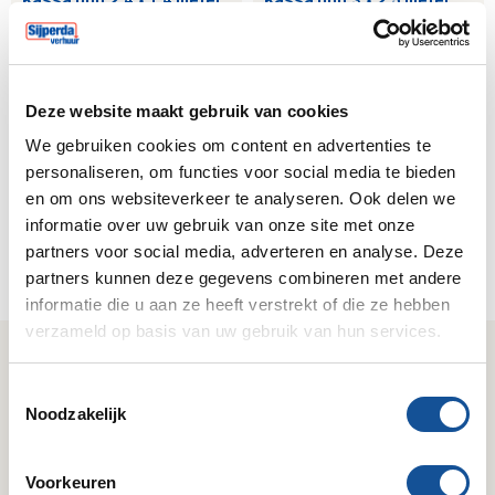
Kassa unit 2,4 x 1,4 meter
Kassa unit 3 x 2,5 meter
met twee ramen
met twee ramen en twee
stoelen
Deze website maakt gebruik van cookies
We gebruiken cookies om content en advertenties te
personaliseren, om functies voor social media te bieden
en om ons websiteverkeer te analyseren. Ook delen we
informatie over uw gebruik van onze site met onze
Kassa unit 6 x 2,5 meter
met 5 ramen en 5 stoelen
partners voor social media, adverteren en analyse. Deze
partners kunnen deze gegevens combineren met andere
informatie die u aan ze heeft verstrekt of die ze hebben
verzameld op basis van uw gebruik van hun services.
Wij zijn Sijperda Verhuur!
T
Noodzakelijk
o
Gemak
Deskundig
e
Geruisloze service & 24/7
Kennis van zaken & het
s
bereikbaar.
juiste antwoord.
Voorkeuren