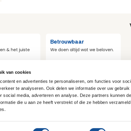
Betrouwbaar
en & het juiste
We doen altijd wat we beloven.
ik van cookies
st
Veilig
ontent en advertenties te personaliseren, om functies voor soci
r duurzaamheid
Veiligheid voor mens, materieel
erkeer te analyseren. Ook delen we informatie over uw gebruik
e doen.
en omgeving.
or social media, adverteren en analyse. Deze partners kunnen 
ormatie die u aan ze heeft verstrekt of die ze hebben verzameld
es.
Privacy & Cookies
Disclaimer
Voorwaarden
Vacatures