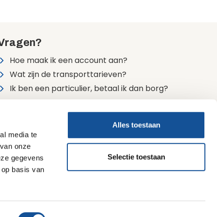
Vragen?
Hoe maak ik een account aan?
Wat zijn de transporttarieven?
Ik ben een particulier, betaal ik dan borg?
Alle veelgestelde vragen
Alles toestaan
24/7 bereikbaar
al media te
0900 7474747 (lokaal tarief)
 van onze
Selectie toestaan
deze gegevens
 op basis van
Sijperda ECO-bewust