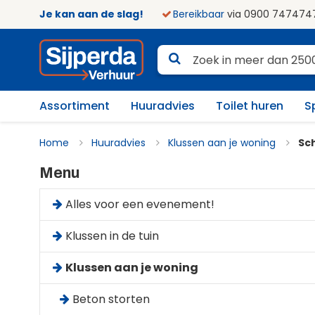
Je kan aan de slag!
Bereikbaar
via 0900 747474
Assortiment
Huuradvies
Toilet huren
S
Home
Huuradvies
Klussen aan je woning
Sch
Menu
Alles voor een evenement!
Klussen in de tuin
Klussen aan je woning
Beton storten