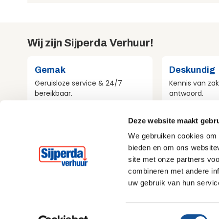
Wij zijn Sijperda Verhuur!
Gemak
Deskundig
Geruisloze service & 24/7
Kennis van zak
bereikbaar.
antwoord.
Deze website maakt gebru
Compleet
Milieubewu
We gebruiken cookies om c
Al het materieel voor jouw
Aandacht voo
bieden en om ons websitev
project.
bij alles wat w
site met onze partners vo
combineren met andere inf
uw gebruik van hun servic
Home
Sitemap
T