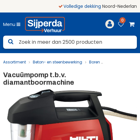
Volledige dekking
Noord-Nederland
0
Menu
Assortiment
Beton- en steenbewerking
Boren
Vacuümpomp t.
Vacuümpomp t.b.v.
diamantboormachine