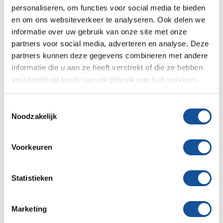
124,00
/
150,04
(excl. BTW / incl. BTW)
personaliseren, om functies voor social media te bieden
en om ons websiteverkeer te analyseren. Ook delen we
Transport code
1
Wat is dit?
informatie over uw gebruik van onze site met onze
partners voor social media, adverteren en analyse. Deze
Meer weten?
Bel mij terug
partners kunnen deze gegevens combineren met andere
informatie die u aan ze heeft verstrekt of die ze hebben
verzameld op basis van uw gebruik van hun services.
Huurperiode begin
T
Noodzakelijk
o
e
s
Voorkeuren
t
Verwacht einde huur
e
m
Statistieken
m
i
Marketing
De einddatum is een indicatie, je dient nog wel definitief
n