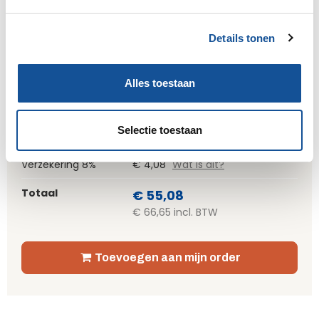
af te melden voor retour.
g
s
Aantal
Details tonen
s
e
l
Alles toestaan
e
c
Subtotaal
€ 51,00
t
Selectie toestaan
€ 61,71 incl. BTW
i
e
Verzekering 8%
€ 4,08
Wat is dit?
Totaal
€ 55,08
€ 66,65 incl. BTW
Toevoegen aan mijn order