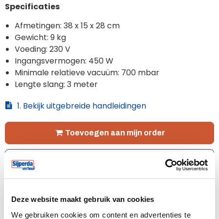
Specificaties
Afmetingen: 38 x 15 x 28 cm
Gewicht: 9 kg
Voeding: 230 V
Ingangsvermogen: 450 W
Minimale relatieve vacuüm: 700 mbar
Lengte slang: 3 meter
1. Bekijk uitgebreide handleidingen
Toevoegen aan mijn order
Plaats in favorieten
Dagprijs
51,00
/
61,71
(excl. BTW / incl. BTW)
Deze website maakt gebruik van cookies
Weekprijs
We gebruiken cookies om content en advertenties te