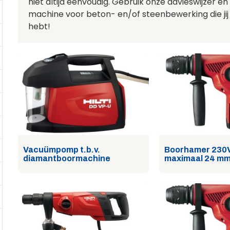
niet altijd eenvoudig. Gebruik onze advieswijzer en
machine voor beton- en/of steenbewerking die jij
hebt!
Vacuümpomp t.b.v.
Boorhamer 230
diamantboormachine
maximaal 24 m