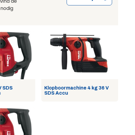
 vind de
 nodig
V SDS
Klopboormachine 4 kg 36 V
m
SDS Accu