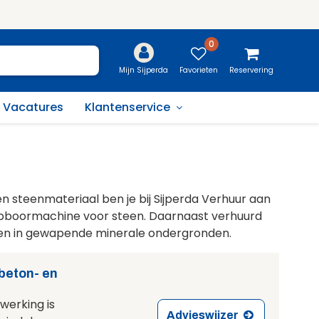
0
Favorieten
Reservering
Mijn Sijperda
Vacatures
Klantenservice
 steenmateriaal ben je bij Sijperda Verhuur aan
lopboormachine voor steen. Daarnaast verhuurd
ren in gewapende minerale ondergronden.
 beton- en
werking is
Advieswijzer