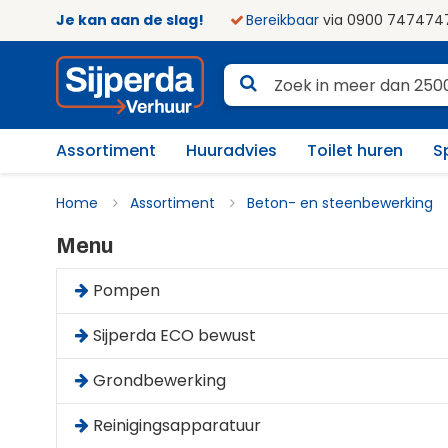
Je kan aan de slag!
Bereikbaar
via 0900 747474
Assortiment
Huuradvies
Toilet huren
S
Home
Assortiment
Beton- en steenbewerking
Menu
Pompen
Sijperda ECO bewust
Grondbewerking
Reinigingsapparatuur