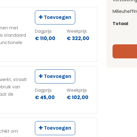
Milieuheffi
Toevoegen
Totaal
inen met
Dagprijs
Weekprijs
 is standaard
€ 110,00
€ 322,00
functionele
Toevoegen
erkt, straalt
bruik van
Dagprijs
Weekprijs
laat de
€ 45,00
€ 102,00
Toevoegen
chikt om