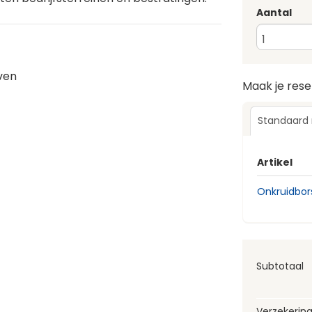
Aantal
ven
Maak je res
Standaard
Artikel
Onkruidbors
Subtotaal
Verzekerin