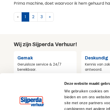
Prima machine, doet waarvoor ik hem gehuurd ha
«
1
2
3
»
Wij zijn Sijperda Verhuur!
Gemak
Deskundig
Geruisloze service & 24/7
Kennis van zak
bereikbaar.
antwoord.
Deze website maakt gebru
Compleet
Milieubewu
We gebruiken cookies om c
Al het materieel voor jouw
Aandacht voo
bieden en om ons websitev
project.
bij alles wat w
site met onze partners vo
combineren met andere inf