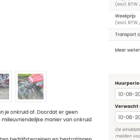
(excl. BTW 
Weekprijs
(excl. BTW 
Transport 
Meer wete
Huurperio
Verwacht 
n je onkruid af. Doordat er geen
 milieuvriendelijke manier van onkruid
De einddatum
melden voor
ten bedrijfsterreinen en bestratingen.