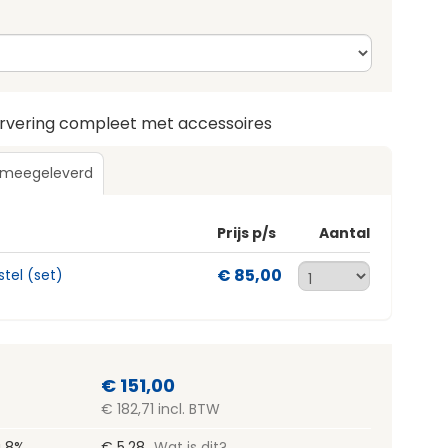
ervering compleet met accessoires
 meegeleverd
Prijs p/s
Aantal
€ 85,00
tel (set)
€ 151,00
€ 182,71 incl. BTW
g 8%
€ 5,28
Wat is dit?