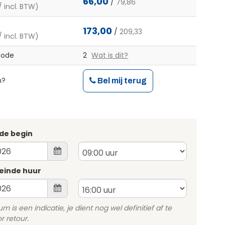
66,00
/
79,86
/ incl. BTW)
173,00
/
209,33
/ incl. BTW)
code
2
Wat is dit?
n?
Bel mij terug
de begin
einde huur
 is een indicatie, je dient nog wel definitief af te
 retour.