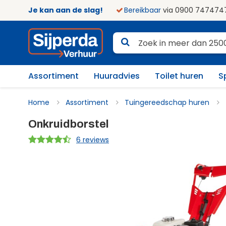
Je kan aan de slag!
Bereikbaar
via 0900 747474
Assortiment
Huuradvies
Toilet huren
S
Home
Assortiment
Tuingereedschap huren
Onkruidborstel
6 reviews