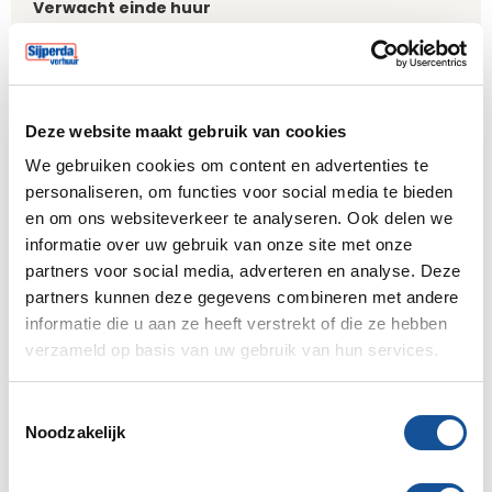
Verwacht einde huur
De einddatum is een indicatie, je dient nog wel definitief
Deze website maakt gebruik van cookies
af te melden voor retour.
We gebruiken cookies om content en advertenties te
Aantal
personaliseren, om functies voor social media te bieden
en om ons websiteverkeer te analyseren. Ook delen we
informatie over uw gebruik van onze site met onze
partners voor social media, adverteren en analyse. Deze
partners kunnen deze gegevens combineren met andere
informatie die u aan ze heeft verstrekt of die ze hebben
Subtotaal
€ 60,00
verzameld op basis van uw gebruik van hun services.
€ 72,60 incl. BTW
Verzekering 8%
€ 4,80
Wat is dit?
T
Noodzakelijk
o
Milieuheffing
€ 0,76
Wat is dit?
e
Totaal
s