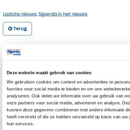
Laatste nieuws
,
Sijperda in het nieuws
Terug
Nieuwscategorieën
Verhuur Nieuws
71
Deze website maakt gebruik van cookies
MVO
66
We gebruiken cookies om content en advertenties te persona
Sijperda in het nieuws
67
functies voor social media te bieden en om ons websiteverke
analyseren. Ook delen we informatie over uw gebruik van on
Laatste nieuws
356
onze partners voor social media, adverteren en analyse. De
kunnen deze gegevens combineren met andere informatie di
heeft verstrekt of die ze hebben verzameld op basis van uw 
hun services.