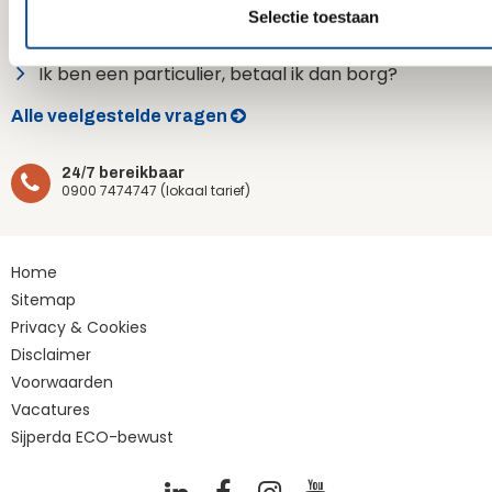
Hoe maak ik een account aan?
t
Selectie toestaan
i
Wat zijn de transporttarieven?
e
Ik ben een particulier, betaal ik dan borg?
Alle veelgestelde vragen
24/7 bereikbaar
0900 7474747 (lokaal tarief)
Home
Sitemap
Privacy & Cookies
Disclaimer
Voorwaarden
Vacatures
Sijperda ECO-bewust