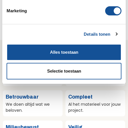
i
Marketing
n
g
Schroefstempels
Trek-& drukschoren
s
Details tonen
s
e
l
Wij zijn Sijperda Verhuur!
Alles toestaan
e
c
Gemak
Deskundig
t
Selectie toestaan
Geruisloze service & 24/7
Kennis van zaken & het
i
bereikbaar.
juiste antwoord.
e
Betrouwbaar
Compleet
We doen altijd wat we
Al het materieel voor jouw
beloven.
project.
Milieubewust
Veilig