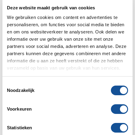
Deze website maakt gebruik van cookies
We gebruiken cookies om content en advertenties te
personaliseren, om functies voor social media te bieden
en om ons websiteverkeer te analyseren. Ook delen we
informatie over uw gebruik van onze site met onze
Mammoetstempel AS550
Gevelklem
partners voor social media, adverteren en analyse. Deze
3080-5500 mm
partners kunnen deze gegevens combineren met andere
informatie die u aan ze heeft verstrekt of die ze hebben
verzameld op basis van uw gebruik van hun services.
T
Noodzakelijk
o
e
Stut alone XL incl.
Metselprofielen
stempel
s
Voorkeuren
t
e
m
Statistieken
m