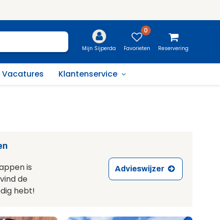
0
Favorieten
Reservering
Mijn Sijperda
Vacatures
Klantenservice
en
appen is
Advieswijzer
 vind de
dig hebt!