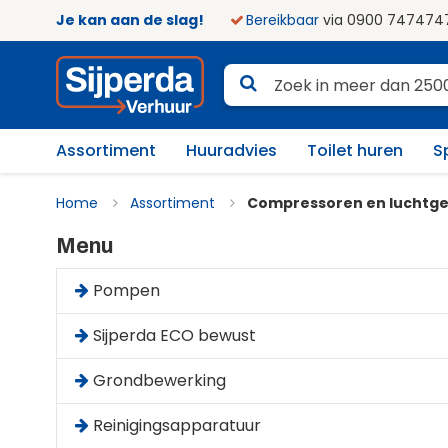
Je kan aan de slag!
Bereikbaar
via 0900 747474
Assortiment
Huuradvies
Toilet huren
S
Home
Assortiment
Compressoren en luchtg
Menu
Pompen
Sijperda ECO bewust
Grondbewerking
Reinigingsapparatuur