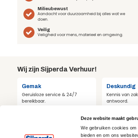
Milieubewust
Aandacht voor duurzaamheid bij alles wat we
doen.
Veilig
Veiligheid voor mens, materieel en omgeving.
Wij zijn Sijperda Verhuur!
Gemak
Deskundig
Geruisloze service & 24/7
Kennis van zak
bereikbaar.
antwoord.
Deze website maakt gebru
Compleet
Milieubewu
We gebruiken cookies om c
Al het materieel voor jouw
Aandacht voo
bieden en om ons websitev