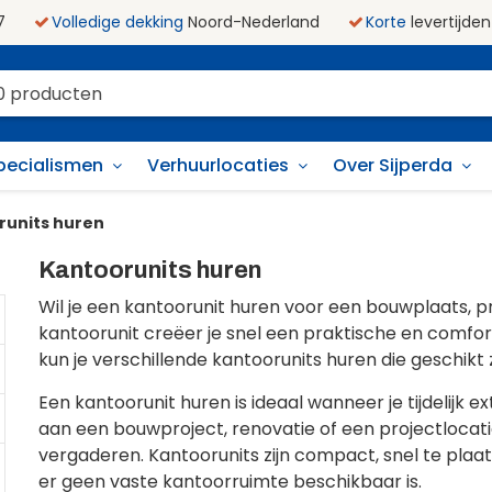
7
Volledige dekking
Noord-Nederland
Korte
levertijden
pecialismen
Verhuurlocaties
Over Sijperda
units huren
Kantoorunits huren
Wil je een kantoorunit huren voor een bouwplaats, pr
kantoorunit creëer je snel een praktische en comfort
kun je verschillende kantoorunits huren die geschikt
Een kantoorunit huren is ideaal wanneer je tijdelijk 
aan een bouwproject, renovatie of een projectloc
vergaderen. Kantoorunits zijn compact, snel te pla
er geen vaste kantoorruimte beschikbaar is.