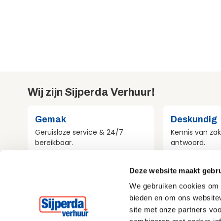
Wij zijn Sijperda Verhuur!
Gemak
Deskundig
Geruisloze service & 24/7
Kennis van zak
bereikbaar.
antwoord.
Deze website maakt gebru
Compleet
Milieubewu
We gebruiken cookies om c
Al het materieel voor jouw
Aandacht voo
bieden en om ons websitev
project.
bij alles wat w
site met onze partners vo