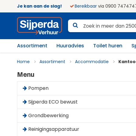
Je kan aan de slag!
Bereikbaar
via 0900 747474
Assortiment
Huuradvies
Toilet huren
S
Home
Assortiment
Accommodatie
Kantoor
Menu
Pompen
Sijperda ECO bewust
Grondbewerking
Reinigingsapparatuur