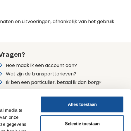
ormaten en uitvoeringen, afhankelijk van het gebruik
Vragen?
Hoe maak ik een account aan?
Wat zijn de transporttarieven?
Ik ben een particulier, betaal ik dan borg?
Alle veelgestelde vragen
Alles toestaan
24/7 bereikbaar
al media te
0900 7474747 (lokaal tarief)
 van onze
Selectie toestaan
deze gegevens