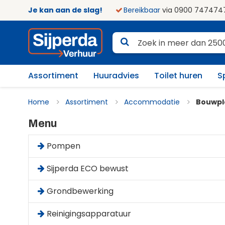
Je kan aan de slag!
Bereikbaar
via 0900 747474
Assortiment
Huuradvies
Toilet huren
S
Home
Assortiment
Accommodatie
Bouwpla
Menu
Pompen
Sijperda ECO bewust
Grondbewerking
Reinigingsapparatuur